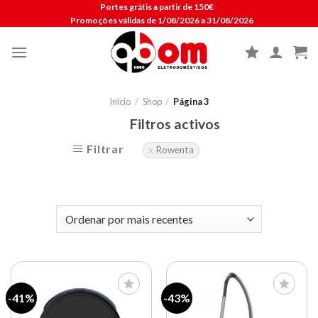
Skip
Portes grátis a partir de 150€
Promoções válidas de 1/08/2026 a 31/08/2026
to
content
Início
/
Shop
/
Página 3
Filtros activos
Filtrar
Rowenta
-41%
-43%