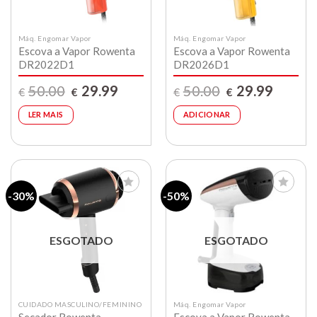
Máq. Engomar Vapor
Máq. Engomar Vapor
Escova a Vapor Rowenta
Escova a Vapor Rowenta
DR2022D1
DR2026D1
O
O
O
O
50.00
29.99
50.00
29.99
€
€
€
€
preço
preço
preço
preço
original
atual
original
atual
era:
é:
era:
é:
LER MAIS
ADICIONAR
€50.00.
€29.99.
€50.00.
€29.99.
-30%
-50%
Lista de
Lista de
compras
compras
ESGOTADO
ESGOTADO
CUIDADO MASCULINO/FEMININO
Máq. Engomar Vapor