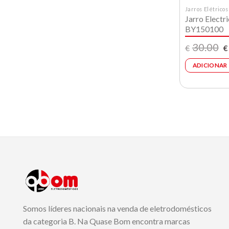
Jarros Elétricos
Jarro Electr
BY150100
O
30.00
€
€
p
or
ADICIONAR
e
€
Somos líderes nacionais na venda de eletrodomésticos
da categoria B. Na Quase Bom encontra marcas