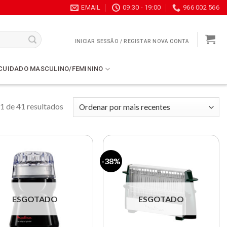
EMAIL
09:30 - 19:00
966 002 566
INICIAR SESSÃO / REGISTAR NOVA CONTA
CUIDADO MASCULINO/FEMININO
1 de 41 resultados
-38%
Lista de
Lista de
compras
compras
ESGOTADO
ESGOTADO