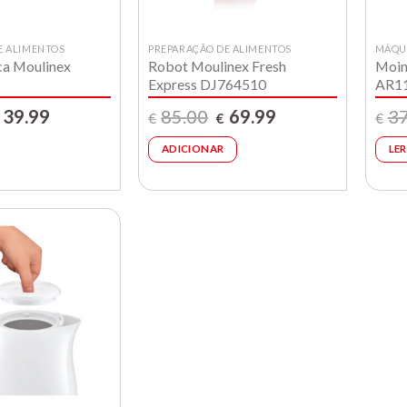
E ALIMENTOS
PREPARAÇÃO DE ALIMENTOS
MÁQUI
ca Moulinex
Robot Moulinex Fresh
Moin
Express DJ764510
AR1
O
O
O
39.99
85.00
69.99
37
€
€
€
reço
preço
preço
preço
iginal
atual
original
atual
ADICIONAR
LER
ra:
é:
era:
é:
55.00.
€39.99.
€85.00.
€69.99.
Lista de
compras