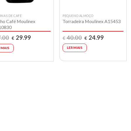
NAS DE CAFÉ
PEQUENO ALMOÇO
ho Café Moulinex
Torradeira Moulinex A15453
10830
O
O
O
O
40.00
24.99
.00
29.99
€
€
€
preço
preço
preço
preço
original
atual
original
atual
LER MAIS
 MAIS
era:
é:
era:
é:
€40.00.
€24.99.
€37.00.
€29.99.