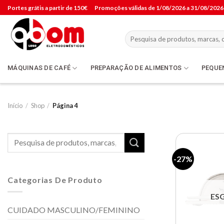
Skip
Portes grátis a partir de 150€
Promoções válidas de 1/08/2026 a 31/08/2026
to
content
Pesquisar
por:
MÁQUINAS DE CAFÉ
PREPARAÇÃO DE ALIMENTOS
PEQUE
Início
/
Shop
/
Página 4
Pesquisar
por:
-27%
Categorias De Produto
ES
CUIDADO MASCULINO/FEMININO