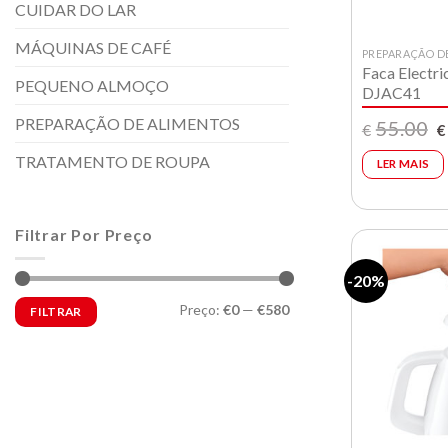
CUIDAR DO LAR
MÁQUINAS DE CAFÉ
PREPARAÇÃO D
Faca Electri
PEQUENO ALMOÇO
DJAC41
PREPARAÇÃO DE ALIMENTOS
O
55.00
€
€
p
or
TRATAMENTO DE ROUPA
LER MAIS
e
€
Filtrar Por Preço
-20%
Preço
Preço
Preço:
€0
—
€580
FILTRAR
mínimo
máximo