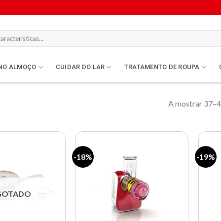
NO ALMOÇO
CUIDAR DO LAR
TRATAMENTO DE ROUPA
A mostrar 37–4
-18%
-19%
Lista de
Lista de
compras
compras
GOTADO