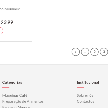
ico Moulinex
O
23.99
reço
preço
iginal
atual
ra:
é:
30.00.
€23.99.
1
2
3
Categorias
Institucional
Máquinas Café
Sobre nós
Preparação de Alimentos
Contactos
Pequeno Almoço