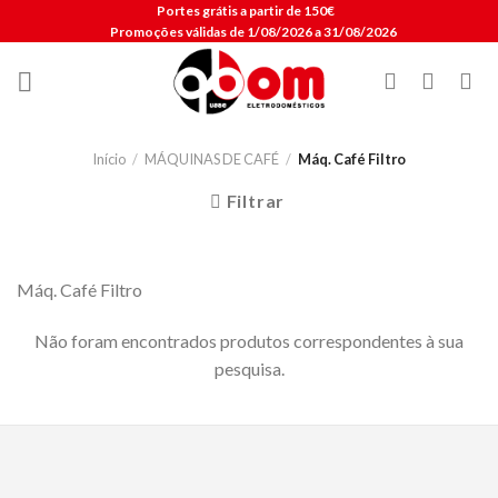
Skip
Portes grátis a partir de 150€
Promoções válidas de 1/08/2026 a 31/08/2026
to
content
Início
/
MÁQUINAS DE CAFÉ
/
Máq. Café Filtro
Filtrar
Máq. Café Filtro
Não foram encontrados produtos correspondentes à sua
pesquisa.