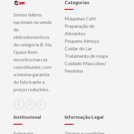
Categorias
Somos líderes
Máquinas Café
nacionais na venda
Preparação de
de
Alimentos
eletrodomésticos
Pequeno Almoço
da categoria B. Na
Cuidar do Lar
Quase Bom
Tratamento de roupa
encontra marcas
Cuidado Masculino/
conceituadas, com
Feminino
a mesma garantia
do fabricante a
preços reduzidos.
Institucional
Informação Legal
Sobre nós
Termos e condições