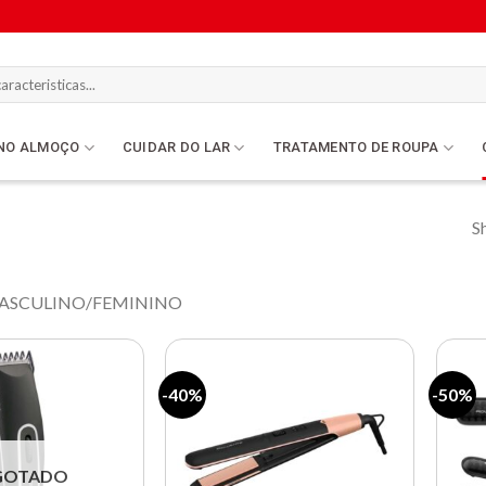
NO ALMOÇO
CUIDAR DO LAR
TRATAMENTO DE ROUPA
Sh
ASCULINO/FEMININO
-40%
-50%
Lista de
Lista de
compras
compras
GOTADO