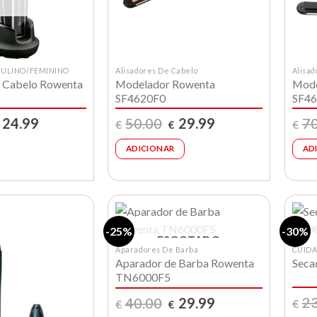
ULINO/FEMININO
Alisadores De Cabelo
Alisad
 Cabelo Rowenta
Modelador Rowenta
Mode
SF4620F0
SF46
O
O
O
24.99
50.00
29.99
70
€
€
€
reço
preço
preço
preço
iginal
atual
original
atual
ADICIONAR
AD
ra:
é:
era:
é:
35.00.
€24.99.
€50.00.
€29.99.
-25%
-30%
ESGOTADO
Aparadores De Barba
CUID
Aparador de Barba Rowenta
Seca
Lista de
Lista de
TN6000F5
compras
compras
O
O
2
40.00
29.99
€
€
€
preço
preço