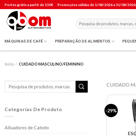
Skip
Portes grátis a partir de 150€
Promoções válidas de 1/08/2026 a 31/08/2026
to
content
Pesquisar
por:
MÁQUINAS DE CAFÉ
PREPARAÇÃO DE ALIMENTOS
PEQUE
Início
/
CUIDADO MASCULINO/FEMININO
Pesquisar
CUIDADO M
por:
Categorias De Produto
-29%
Alisadores de Cabelo
ES