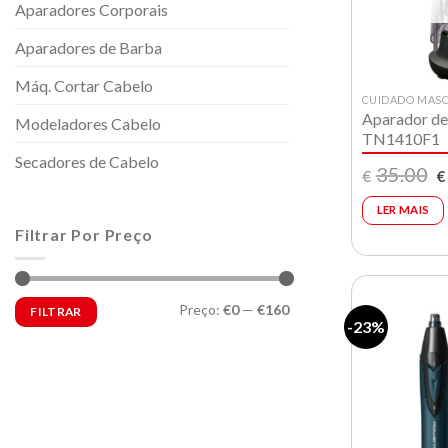
Aparadores Corporais
Aparadores de Barba
Máq. Cortar Cabelo
CUIDADO MASC
Aparador de
Modeladores Cabelo
TN1410F1
Secadores de Cabelo
O
35.00
€
€
p
or
LER MAIS
e
€
Filtrar Por Preço
Preço
Preço
Preço:
€0
—
€160
FILTRAR
mínimo
máximo
-23%