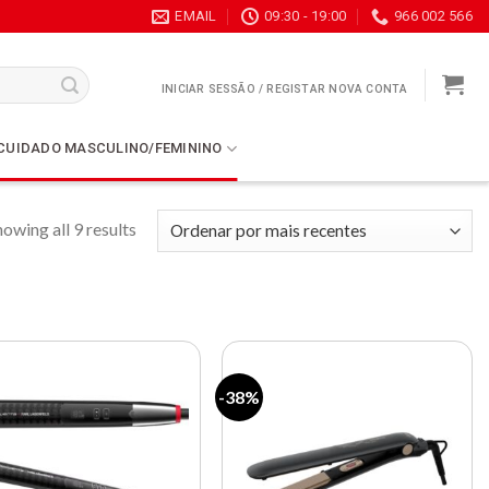
EMAIL
09:30 - 19:00
966 002 566
INICIAR SESSÃO / REGISTAR NOVA CONTA
CUIDADO MASCULINO/FEMININO
owing all 9 results
-38%
Lista de
Lista de
compras
compras