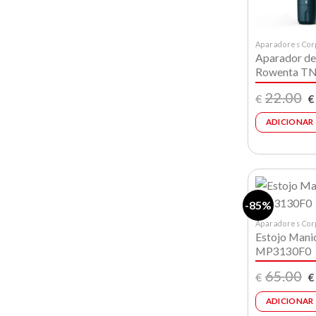
Aparadores Cor
Aparador de
Rowenta T
O
22.00
€
€
p
or
ADICIONAR
e
€
-85%
Aparadores Cor
Estojo Mani
MP3130F0
O
65.00
€
€
p
or
ADICIONAR
e
€