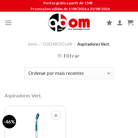
Skip
Portes grátis a partir de 150€
Promoções válidas de 1/08/2026 a 31/08/2026
to
content
Início
/
CUIDAR DO LAR
/
Aspiradores Vert.
Filtrar
Aspiradores Vert.
-46%
Lista de