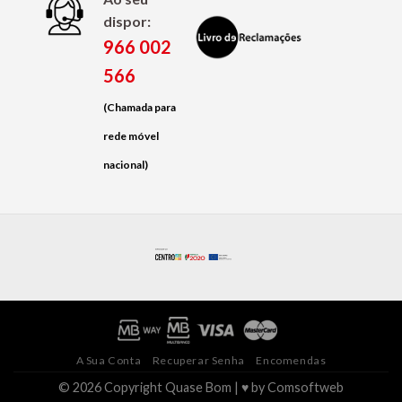
dispor:
966 002
566
(Chamada para
rede móvel
nacional)
A Sua Conta
Recuperar Senha
Encomendas
© 2026 Copyright Quase Bom | ♥ by
Comsoftweb