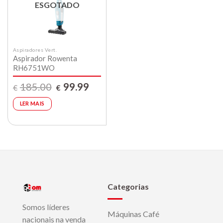
compras
ESGOTADO
Aspiradores Vert.
Aspirador Rowenta
RH6751WO
O
O
185.00
99.99
€
€
preço
preço
original
atual
era:
é:
LER MAIS
€185.00.
€99.99.
Categorias
Somos líderes
Máquinas Café
nacionais na venda