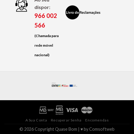
dispor:
966 002
566
(Chamada para
rede móvel
nacional)
A Sua Conta
Recuperar Senha
Encomendas
© 2026 Copyright Quase Bom | ♥ by
Comsoftweb