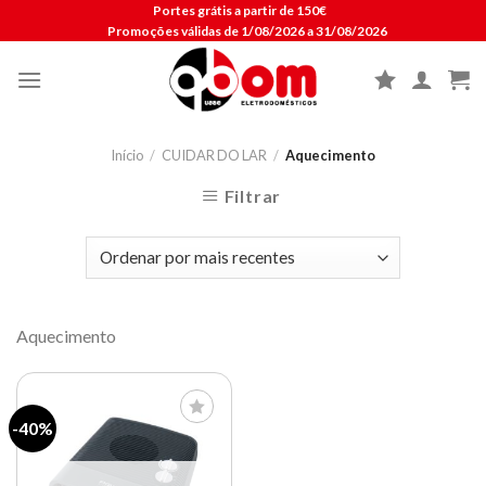
Skip
Portes grátis a partir de 150€
Promoções válidas de 1/08/2026 a 31/08/2026
to
content
Início
/
CUIDAR DO LAR
/
Aquecimento
Filtrar
Aquecimento
-40%
Lista de