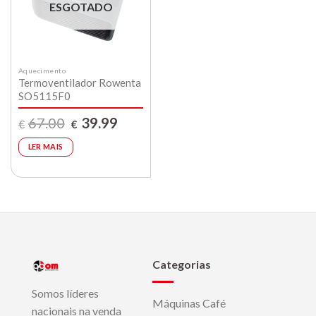
compras
ESGOTADO
Aquecimento
Termoventilador Rowenta
SO5115F0
O
O
67.00
39.99
€
€
preço
preço
original
atual
era:
é:
LER MAIS
€67.00.
€39.99.
Categorias
Somos líderes
Máquinas Café
nacionais na venda