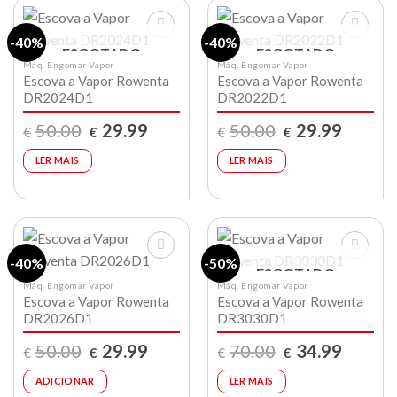
-40%
-40%
ESGOTADO
ESGOTADO
Máq. Engomar Vapor
Máq. Engomar Vapor
Escova a Vapor Rowenta
Escova a Vapor Rowenta
Lista de
Lista de
compras
compras
DR2024D1
DR2022D1
O
O
O
O
50.00
29.99
50.00
29.99
€
€
€
€
preço
preço
preço
preço
original
atual
original
atual
era:
é:
era:
é:
LER MAIS
LER MAIS
€50.00.
€29.99.
€50.00.
€29.99.
-40%
-50%
ESGOTADO
Máq. Engomar Vapor
Máq. Engomar Vapor
Escova a Vapor Rowenta
Escova a Vapor Rowenta
Lista de
Lista de
compras
compras
DR2026D1
DR3030D1
O
O
O
O
50.00
29.99
70.00
34.99
€
€
€
€
preço
preço
preço
preço
original
atual
original
atual
era:
é:
era:
é:
ADICIONAR
LER MAIS
€50.00.
€29.99.
€70.00.
€34.99.