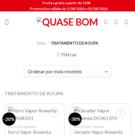
Skip
Portes grátis a partir de 150€
Promoções válidas de 1/08/2026 a 31/08/2026
to
content
Início
/
TRATAMENTO DE ROUPA
Filtrar
TRATAMENTO DE ROUPA
-20%
-38%
Ferros De Engomar
Ferros Com Caldeira
Ferro Vapor Rowenta
Gerador Vapor Rowenta
Lista de
Lista de