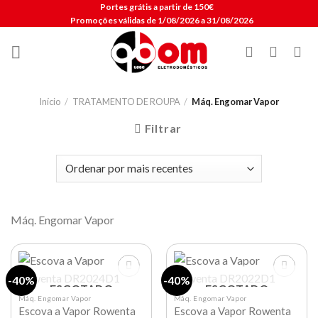
Skip
Portes grátis a partir de 150€
Promoções válidas de 1/08/2026 a 31/08/2026
to
content
Início
/
TRATAMENTO DE ROUPA
/
Máq. Engomar Vapor
Filtrar
Máq. Engomar Vapor
-40%
-40%
ESGOTADO
ESGOTADO
Máq. Engomar Vapor
Máq. Engomar Vapor
Escova a Vapor Rowenta
Escova a Vapor Rowenta
Lista de
Lista de