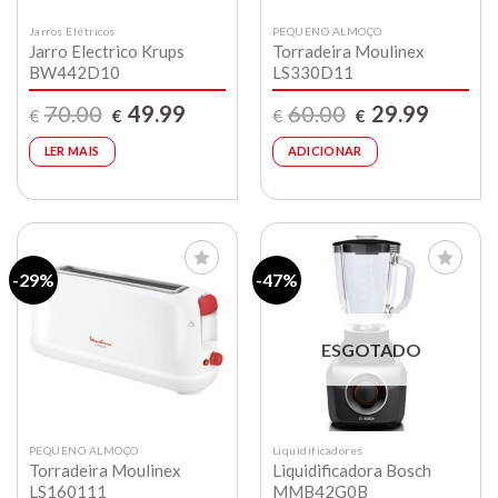
Jarros Elétricos
PEQUENO ALMOÇO
Jarro Electrico Krups
Torradeira Moulinex
BW442D10
LS330D11
O
O
O
O
70.00
49.99
60.00
29.99
€
€
€
€
preço
preço
preço
preço
original
atual
original
atual
era:
é:
era:
é:
LER MAIS
ADICIONAR
€70.00.
€49.99.
€60.00.
€29.99.
-29%
-47%
Lista de
Lista de
compras
compras
ESGOTADO
PEQUENO ALMOÇO
Liquidificadores
Torradeira Moulinex
Liquidificadora Bosch
LS160111
MMB42G0B