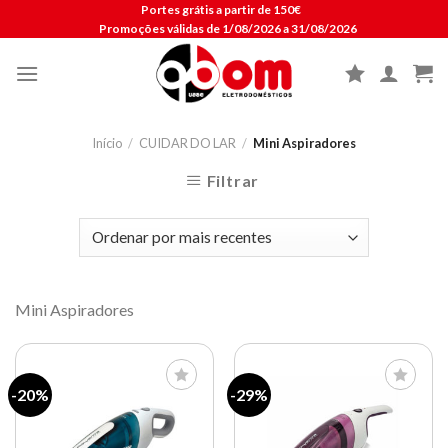
Skip
Portes grátis a partir de 150€
Promoções válidas de 1/08/2026 a 31/08/2026
to
content
Início
/
CUIDAR DO LAR
/
Mini Aspiradores
Filtrar
Mini Aspiradores
-20%
-29%
Lista de
Lista de