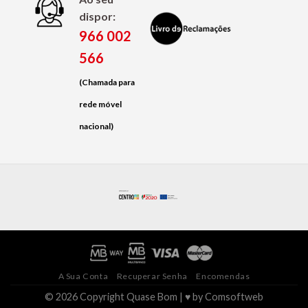
dispor:
966 002
566
(Chamada para
rede móvel
nacional)
A Sua Conta
Recuperar Senha
Encomendas
© 2026 Copyright Quase Bom | ♥ by
Comsoftweb