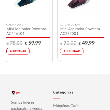
compras
compras
CUIDAR DO LAR
CUIDAR DO LAR
Mini Aspirador Rowenta
Mini Aspirador Rowenta
AC446101
AC232001
O
O
O
O
75.00
59.99
70.00
49.99
€
€
€
€
preço
preço
preço
preço
original
atual
original
atual
era:
é:
era:
é:
ADICIONAR
ADICIONAR
€75.00.
€59.99.
€70.00.
€49.99.
Categorias
Somos líderes
Máquinas Café
nacionais na venda