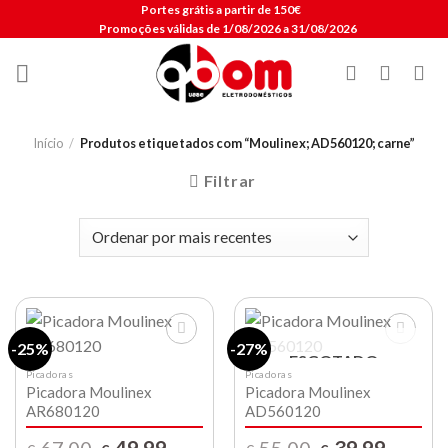
Skip
Portes grátis a partir de 150€
Promoções válidas de 1/08/2026 a 31/08/2026
to
content
Início
/
Produtos etiquetados com “Moulinex; AD560120; carne”
Filtrar
-25%
-27%
ESGOTADO
Picadoras
Picadoras
Picadora Moulinex
Picadora Moulinex
Lista de
Lista de
compras
compras
AR680120
AD560120
O
O
O
O