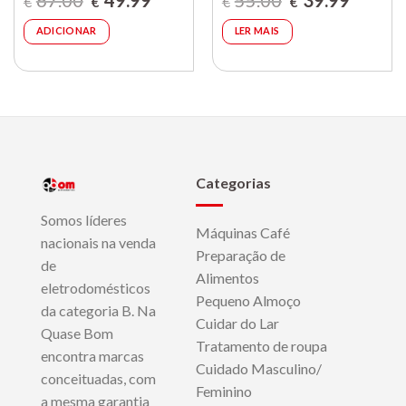
67.00
49.99
55.00
39.99
€
€
€
€
preço
preço
preço
preço
original
atual
original
atual
era:
é:
era:
é:
ADICIONAR
LER MAIS
€67.00.
€49.99.
€55.00.
€39.99.
Categorias
Somos líderes
Máquinas Café
nacionais na venda
Preparação de
de
Alimentos
eletrodomésticos
Pequeno Almoço
da categoria B. Na
Cuidar do Lar
Quase Bom
Tratamento de roupa
encontra marcas
Cuidado Masculino/
conceituadas, com
Feminino
a mesma garantia