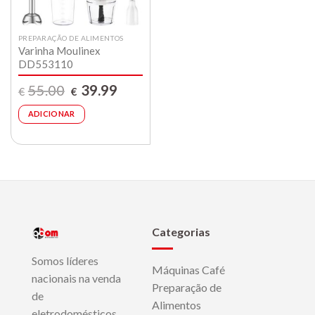
PREPARAÇÃO DE ALIMENTOS
Varinha Moulinex
DD553110
O
O
55.00
39.99
€
€
preço
preço
original
atual
era:
é:
ADICIONAR
€55.00.
€39.99.
Categorias
Somos líderes
Máquinas Café
nacionais na venda
Preparação de
de
Alimentos
eletrodomésticos