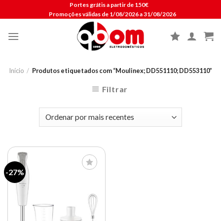
Skip
Portes grátis a partir de 150€
Promoções válidas de 1/08/2026 a 31/08/2026
to
content
Início
/
Produtos etiquetados com “Moulinex; DD551110; DD553110”
Filtrar
-27%
Lista de
compras