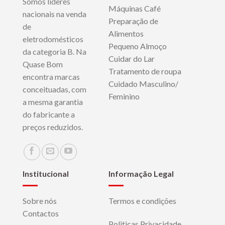
Somos líderes
Máquinas Café
nacionais na venda
Preparação de
de
Alimentos
eletrodomésticos
Pequeno Almoço
da categoria B. Na
Cuidar do Lar
Quase Bom
Tratamento de roupa
encontra marcas
Cuidado Masculino/
conceituadas, com
Feminino
a mesma garantia
do fabricante a
preços reduzidos.
Institucional
Informação Legal
Sobre nós
Termos e condições
Contactos
Politicas Privacidade