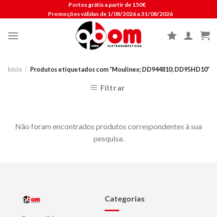
Skip
Portes grátis a partir de 150€
Promoções válidas de 1/08/2026 a 31/08/2026
to
content
Início
/
Produtos etiquetados com “Moulinex; DD944810; DD95HD10”
Filtrar
Não foram encontrados produtos correspondentes à sua
pesquisa.
Categorias