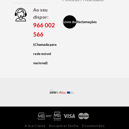
Ao seu
dispor:
966 002
566
(Chamada para
rede móvel
nacional)
A Sua Conta
Recuperar Senha
Encomendas