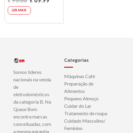
95.00
69.99
€
€
preço
preço
original
atual
era:
é:
LER MAIS
€95.00.
€69.99.
Categorias
Somos líderes
Máquinas Café
nacionais na venda
Preparação de
de
Alimentos
eletrodomésticos
Pequeno Almoço
da categoria B. Na
Cuidar do Lar
Quase Bom
Tratamento de roupa
encontra marcas
Cuidado Masculino/
conceituadas, com
Feminino
a mesma garantia