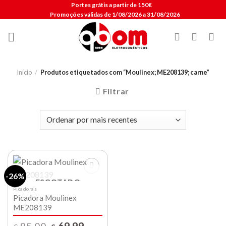
Skip
Portes grátis a partir de 150€
Promoções válidas de 1/08/2026 a 31/08/2026
to
content
Início
/
Produtos etiquetados com “Moulinex; ME208139; carne”
Filtrar
-26%
ESGOTADO
Picadoras
Picadora Moulinex
Lista de
compras
ME208139
O
O