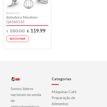
Batedeiras
Batedeira Moulinex
QA160110
O
O
180.00
119.99
€
€
preço
preço
original
atual
era:
é:
ADICIONAR
€180.00.
€119.99.
Categorias
Somos líderes
Máquinas Café
nacionais na venda
Preparação de
de
Alimentos
eletrodomésticos