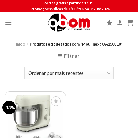
Skip
Portes grátis a partir de 150€
Promoções válidas de 1/08/2026 a 31/08/2026
to
content
Início
/
Produtos etiquetados com “Moulinex ; QA150110”
Filtrar
-33%
Lista de
compras