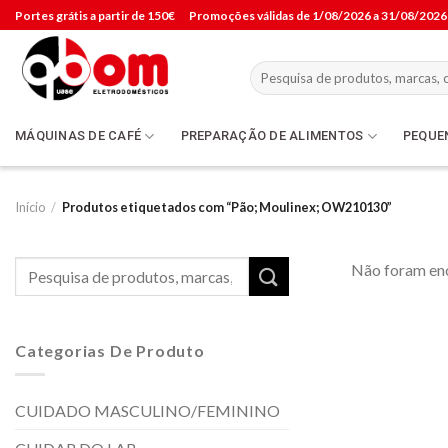
Skip
Portes grátis a partir de 150€
Promoções válidas de 1/08/2026 a 31/08/2026
to
content
Pesquisar
por:
MÁQUINAS DE CAFÉ
PREPARAÇÃO DE ALIMENTOS
PEQUE
Início
/
Produtos etiquetados com “Pão; Moulinex; OW210130”
Pesquisar
Não foram enc
por:
Categorias De Produto
CUIDADO MASCULINO/FEMININO