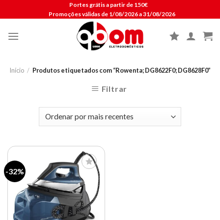
Skip
Portes grátis a partir de 150€
Promoções válidas de 1/08/2026 a 31/08/2026
to
content
Início
/
Produtos etiquetados com “Rowenta; DG8622F0; DG8628F0”
Filtrar
-32%
Lista de
compras