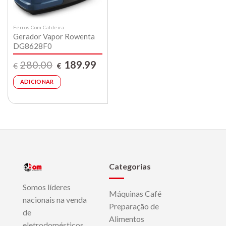
Ferros Com Caldeira
Gerador Vapor Rowenta
DG8628F0
O
O
280.00
189.99
€
€
preço
preço
original
atual
era:
é:
ADICIONAR
€280.00.
€189.99.
Categorias
Somos líderes
Máquinas Café
nacionais na venda
Preparação de
de
Alimentos
eletrodomésticos