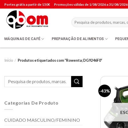
Skip
Portes grátis a partir de 150€
Promoções válidas de 1/08/2026 a 31/08/2026
to
content
Pesquisar
por:
MÁQUINAS DE CAFÉ
PREPARAÇÃO DE ALIMENTOS
PEQUE
Início
/
Produtos etiquetados com “Rowenta; DG9246F0”
Pesquisar
por:
-43%
Categorias De Produto
ES
CUIDADO MASCULINO/FEMININO