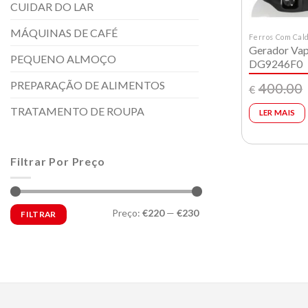
CUIDAR DO LAR
MÁQUINAS DE CAFÉ
Ferros Com Cal
Gerador Va
PEQUENO ALMOÇO
DG9246F0
PREPARAÇÃO DE ALIMENTOS
400.00
€
TRATAMENTO DE ROUPA
LER MAIS
Filtrar Por Preço
Preço
Preço
Preço:
€220
—
€230
FILTRAR
mínimo
máximo