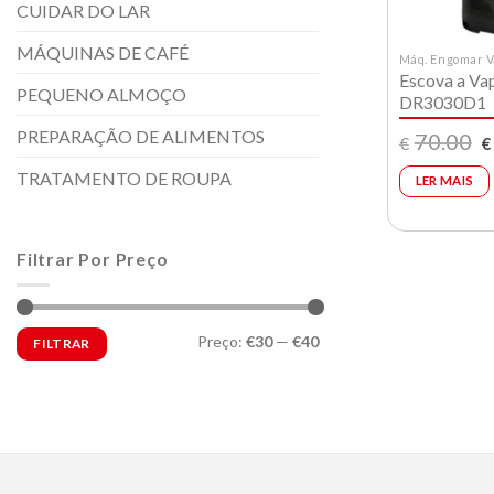
CUIDAR DO LAR
MÁQUINAS DE CAFÉ
Máq. Engomar V
Escova a Va
PEQUENO ALMOÇO
DR3030D1
PREPARAÇÃO DE ALIMENTOS
O
70.00
€
€
p
or
TRATAMENTO DE ROUPA
LER MAIS
e
€
Filtrar Por Preço
Preço
Preço
Preço:
€30
—
€40
FILTRAR
mínimo
máximo