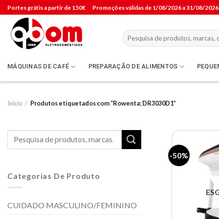
Skip
Portes grátis a partir de 150€
Promoções válidas de 1/08/2026 a 31/08/2026
to
content
Pesquisar
por:
MÁQUINAS DE CAFÉ
PREPARAÇÃO DE ALIMENTOS
PEQUE
Início
/
Produtos etiquetados com “Rowenta; DR3030D1”
Pesquisar
por:
-50%
Categorias De Produto
ES
CUIDADO MASCULINO/FEMININO