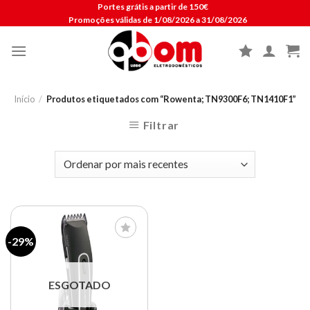
Skip
Portes grátis a partir de 150€
Promoções válidas de 1/08/2026 a 31/08/2026
to
content
Início
/
Produtos etiquetados com “Rowenta; TN9300F6; TN1410F1”
Filtrar
-29%
Lista de
compras
ESGOTADO