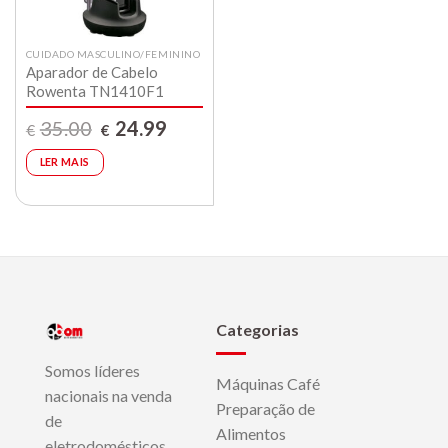
CUIDADO MASCULINO/FEMININO
Aparador de Cabelo
Rowenta TN1410F1
O
O
35.00
24.99
€
€
preço
preço
original
atual
era:
é:
LER MAIS
€35.00.
€24.99.
Categorias
Somos líderes
Máquinas Café
nacionais na venda
Preparação de
de
Alimentos
eletrodomésticos