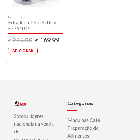
Fritadeiras
Fritadeira Tefal Actifry
FZ761015
O
O
295.00
169.99
€
€
preço
preço
original
atual
era:
é:
ADICIONAR
€295.00.
€169.99.
Categorias
Somos líderes
Máquinas Café
nacionais na venda
Preparação de
de
Alimentos
eletrodomésticos