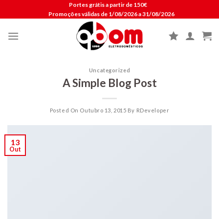
Skip
Portes grátis a partir de 150€
Promoções válidas de 1/08/2026 a 31/08/2026
to
content
Uncategorized
A Simple Blog Post
Posted On
Outubro 13, 2015
By
RDeveloper
13
Out