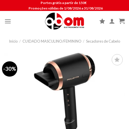
Skip
Portes grátis a partir de 150€
Promoções válidas de 1/08/2026 a 31/08/2026
to
content
Início
/
CUIDADO MASCULINO/FEMININO
/
Secadores de Cabelo
-30%
Lista de
compras