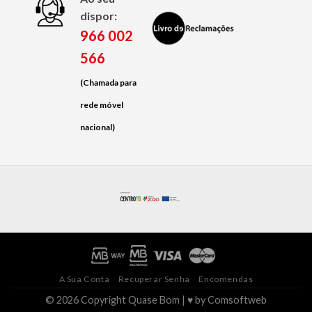
dispor:
966 002
566
(Chamada para
rede móvel
nacional)
A Sua Conta
Recuperar Senha
Encomendas
© 2026 Copyright Quase Bom | ♥ by
Comsoftweb