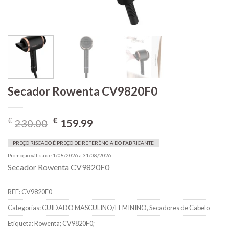
Secador Rowenta CV9820F0
O
O
€
€
230.00
159.99
preço
preço
original
atual
PREÇO RISCADO É PREÇO DE REFERÊNCIA DO FABRICANTE
era:
é:
Promoção válida de 1/08/2026 a 31/08/2026
Secador Rowenta CV9820F0
€230.00.
€159.99.
REF:
CV9820F0
Categorias:
CUIDADO MASCULINO/FEMININO
,
Secadores de Cabelo
Etiqueta:
Rowenta; CV9820F0;