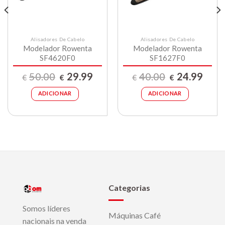
Alisadores De Cabelo
Alisadores De Cabelo
Modelador Rowenta
Modelador Rowenta
SF4620F0
SF1627F0
O
O
O
O
50.00
29.99
40.00
24.99
€
€
€
€
preço
preço
preço
preço
original
atual
original
atual
era:
é:
era:
é:
ADICIONAR
ADICIONAR
€50.00.
€29.99.
€40.00.
€24.99
Categorias
Somos líderes
Máquinas Café
nacionais na venda