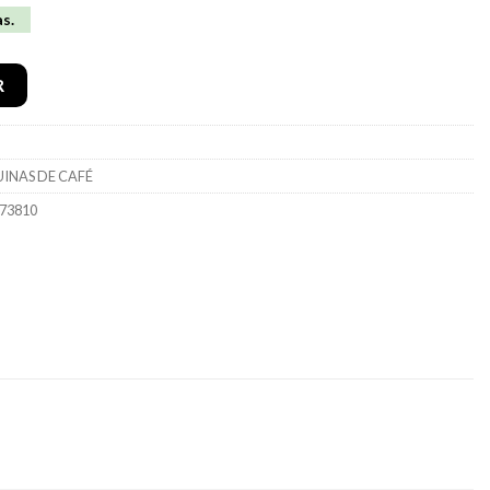
as.
ps EA873810
R
INAS DE CAFÉ
873810