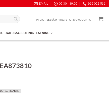
EMAIL
09:30 - 19:00
966 002 566
INICIAR SESSÃO / REGISTAR NOVA CONTA
CUIDADO MASCULINO/FEMININO
s EA873810
eço
ual
 DO FABRICANTE
.
79.99.