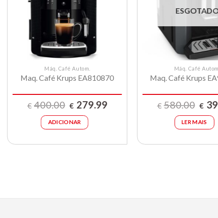
compras
ESGOTAD
Máq. Café Autom.
Máq. Café Autom
Maq. Café Krups EA810870
Maq. Café Krups E
O
O
O
400.00
279.99
580.00
39
€
€
€
€
preço
preço
preço
original
atual
origin
ADICIONAR
LER MAIS
era:
é:
era:
€400.00.
€279.99.
€580.