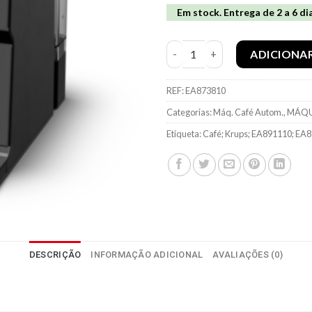
Em stock. Entrega de 2 a 6 di
Quantidade de Maq. Café Kru
ADICIONA
REF:
EA873810
Categorias:
Máq. Café Autom.
,
MÁQU
Etiqueta:
Café; Krups; EA891110; EA
DESCRIÇÃO
INFORMAÇÃO ADICIONAL
AVALIAÇÕES (0)