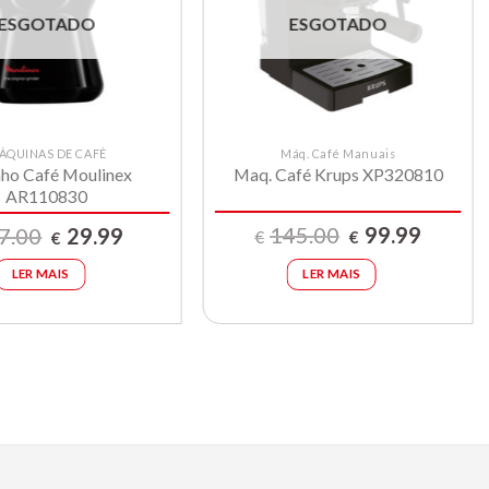
compras
compras
ESGOTADO
ESGOTADO
ÁQUINAS DE CAFÉ
Máq. Café Manuais
ho Café Moulinex
Maq. Café Krups XP320810
AR110830
O
O
O
O
145.00
99.99
7.00
29.99
€
€
€
preço
preço
preço
preço
original
atual
original
atual
LER MAIS
LER MAIS
era:
é:
era:
é:
€145.00.
€99.99.
€37.00.
€29.99.