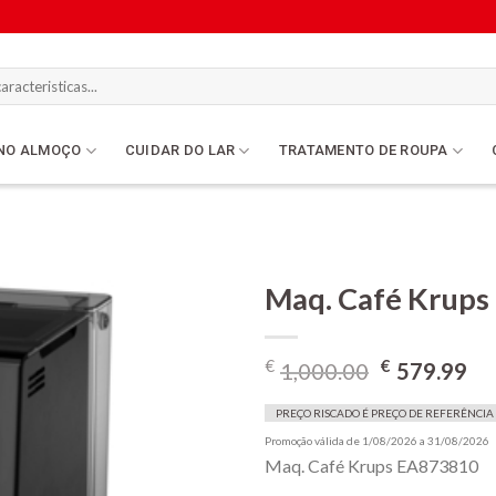
NO ALMOÇO
CUIDAR DO LAR
TRATAMENTO DE ROUPA
Maq. Café Krup
O
O
€
€
1,000.00
579.99
Lista de
preço
pr
compras
original
at
PREÇO RISCADO É PREÇO DE REFERÊNCIA
era:
é:
Promoção válida de 1/08/2026 a 31/08/2026
Maq. Café Krups EA873810
€1,000.00
€5