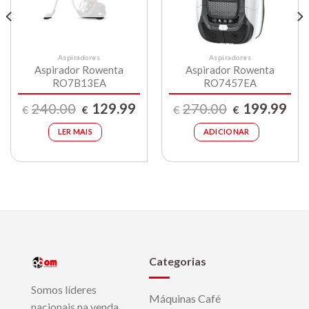
ço
al
9.99.
Aspiradores
Aspiradores
Aspirador Rowenta
Aspirador Rowenta
RO7B13EA
RO7457EA
O
O
O
O
240.00
129.99
270.00
199.99
€
€
€
€
preço
preço
preço
preç
original
atual
original
atual
era:
é:
era:
é:
LER MAIS
ADICIONAR
€240.00.
€129.99.
€270.00.
€199
Categorias
Somos líderes
Máquinas Café
nacionais na venda