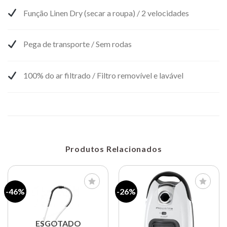
Função Linen Dry (secar a roupa) / 2 velocidades
Pega de transporte / Sem rodas
100% do ar filtrado / Filtro removível e lavável
Produtos Relacionados
-46%
-26%
Lista de
Lista de
compras
compras
ESGOTADO