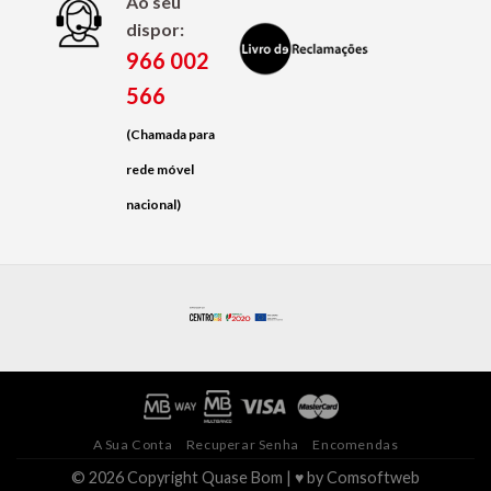
Ao seu
dispor:
966 002
566
(Chamada para
rede móvel
nacional)
A Sua Conta
Recuperar Senha
Encomendas
© 2026 Copyright Quase Bom | ♥ by
Comsoftweb