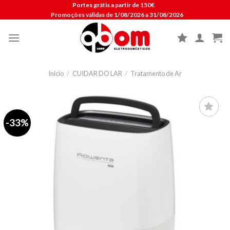
Skip
Portes grátis a partir de 150€
Promoções válidas de 1/08/2026 a 31/08/2026
to
content
Início
/
CUIDAR DO LAR
/
Tratamento de Ar
-33%
Lista de
compras