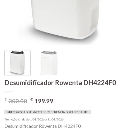
Desumidificador Rowenta DH4224F0
O
O
€
€
300.00
199.99
preço
preço
original
atual
PREÇO RISCADO É PREÇO DE REFERÊNCIA DO FABRICANTE
era:
é:
Promoção válida de 1/08/2026 a 31/08/2026
Desumidificador Rowenta DH4224F0
€300.00.
€199.99.