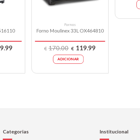
Fornos
R516110
Forno Moulinex 33L OX464810
O
O
O
9.99
170.00
119.99
€
€
preço
preço
preço
al
atual
original
atual
ADICIONAR
é:
era:
é:
00.
€109.99.
€170.00.
€119.99.
Categorias
Institucional