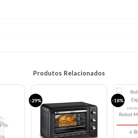
Produtos Relacionados
-29%
-18%
PREPA
Robot Mo
Lista de
Lista de
compras
compras
O
8
€