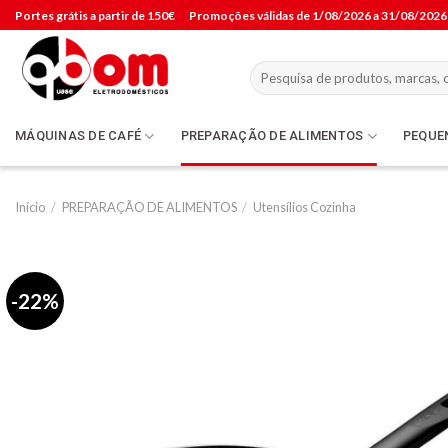
Skip
Portes grátis a partir de 150€
Promoções válidas de 1/08/2026 a 31/08/2026
to
content
Pesquisar
por:
MÁQUINAS DE CAFÉ
PREPARAÇÃO DE ALIMENTOS
PEQUE
Início
/
PREPARAÇÃO DE ALIMENTOS
/
Utensílios Cozinha
-22%