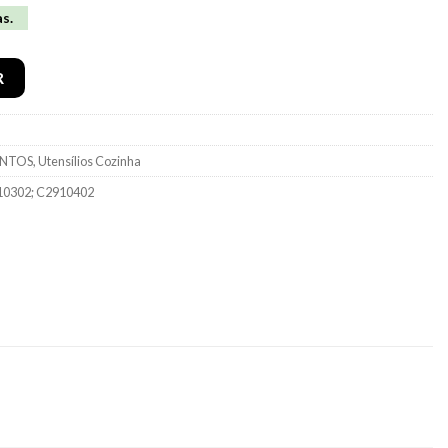
as.
l 24cm C2910402
R
ENTOS
,
Utensílios Cozinha
2910302; C2910402