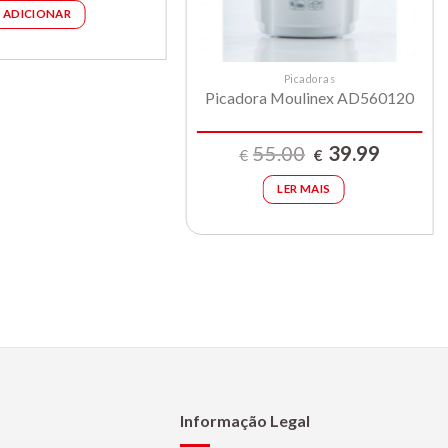
original
atual
ADICIONAR
era:
é:
€85.00.
€69.99.
Picadoras
Picadora Moulinex AD560120
O
O
55.00
39.99
€
€
preço
preço
original
atual
LER MAIS
era:
é:
€55.00.
€39.99.
Informação Legal