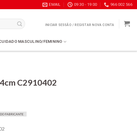
EMAIL
09:30 - 19:00
966 002 566
INICIAR SESSÃO / REGISTAR NOVA CONTA
CUIDADO MASCULINO/FEMININO
l 24cm C2910402
 DO FABRICANTE
402
9.