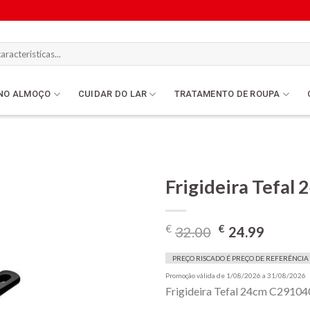
NO ALMOÇO
CUIDAR DO LAR
TRATAMENTO DE ROUPA
Frigideira Tefa
O
O
€
€
32.00
24.99
Lista de
preço
preço
compras
original
atual
PREÇO RISCADO É PREÇO DE REFERÊNCIA
era:
é:
Promoção válida de 1/08/2026 a 31/08/2026
Frigideira Tefal 24cm C2910
€32.00.
€24.9