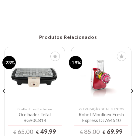
Produtos Relacionados
-23%
-18%
Lista de
Lista de
compras
compras
Grelhadores Barbecue
PREPARAÇÃO DE ALIMENTOS
Grelhador Tefal
Robot Moulinex Fresh
BG90C814
Express DJ764510
O
O
O
O
65.00
49.99
85.00
69.99
€
€
€
€
o
preço
preço
preço
preço