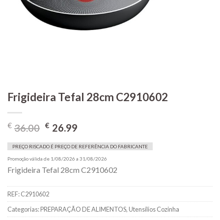
Frigideira Tefal 28cm C2910602
O
O
€
€
36.00
26.99
preço
preço
original
atual
PREÇO RISCADO É PREÇO DE REFERÊNCIA DO FABRICANTE
era:
é:
Promoção válida de 1/08/2026 a 31/08/2026
Frigideira Tefal 28cm C2910602
€36.00.
€26.99.
REF:
C2910602
Categorias:
PREPARAÇÃO DE ALIMENTOS
,
Utensílios Cozinha