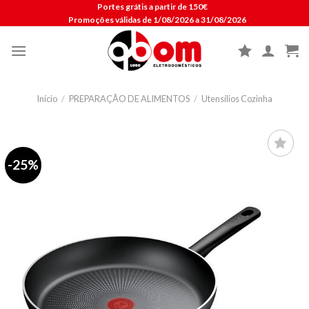
Skip
Portes grátis a partir de 150€
Promoções válidas de 1/08/2026 a 31/08/2026
to
content
Início
/
PREPARAÇÃO DE ALIMENTOS
/
Utensílios Cozinha
-25%
Lista de
compras