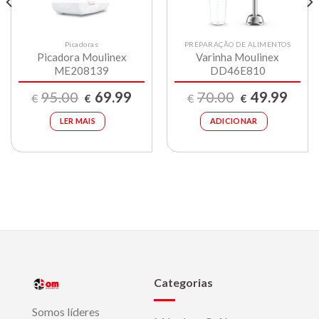
9.
Picadoras
PREPARAÇÃO DE ALIMENTOS
Picadora Moulinex
Varinha Moulinex
ME208139
DD46E810
O
O
O
O
95.00
69.99
70.00
49.99
€
€
€
€
preço
preço
preço
preço
original
atual
original
atual
era:
é:
era:
é:
LER MAIS
ADICIONAR
€95.00.
€69.99.
€70.00.
€49.99
Categorias
Somos líderes