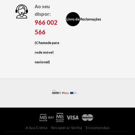
Ao seu
dispor:
966 002
566
(Chamada para
rede móvel
nacional)
A Sua Conta
Recuperar Senha
Encomendas