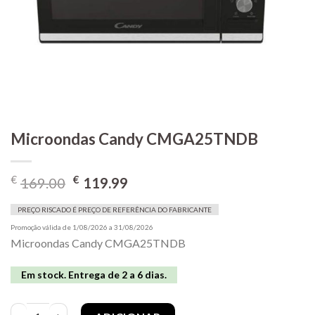
Microondas Candy CMGA25TNDB
O
O
€
€
169.00
119.99
preço
preço
original
atual
PREÇO RISCADO É PREÇO DE REFERÊNCIA DO FABRICANTE
era:
é:
Promoção válida de 1/08/2026 a 31/08/2026
Microondas Candy CMGA25TNDB
€169.00.
€119.99.
Em stock. Entrega de 2 a 6 dias.
Quantidade de Microondas Candy CMGA25TNDB