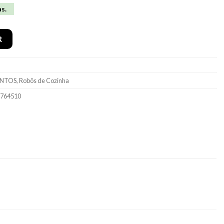
as.
 Fresh Express DJ764510
R
ENTOS
,
Robôs de Cozinha
DJ764510