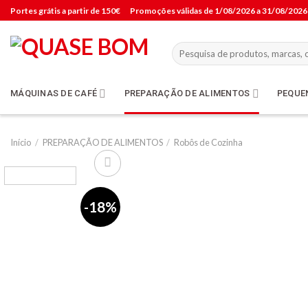
Skip
Portes grátis a partir de 150€
Promoções válidas de 1/08/2026 a 31/08/2026
to
content
Pesquisar
por:
MÁQUINAS DE CAFÉ
PREPARAÇÃO DE ALIMENTOS
PEQUE
Início
/
PREPARAÇÃO DE ALIMENTOS
/
Robôs de Cozinha
-18%