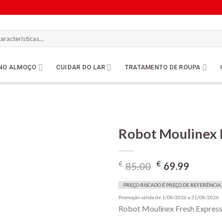
NO ALMOÇO
CUIDAR DO LAR
TRATAMENTO DE ROUPA
Robot Moulinex 
O
O
€
€
85.00
69.99
Lista de
preço
preço
compras
original
atual
PREÇO RISCADO É PREÇO DE REFERÊNCIA
era:
é:
Promoção válida de 1/08/2026 a 31/08/2026
Robot Moulinex Fresh Expres
€85.00.
€69.9