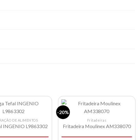
-20%
RAÇÃO DE ALIMENTOS
Fritadeiras
al INGENIO L9863302
Fritadeira Moulinex AM338070
Lista de
Lista de
compras
compras