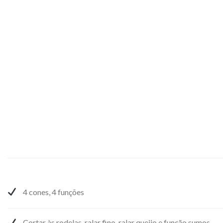
4 cones, 4 funções
Cortar às rodelas, ralar fino, ralar queijo e função sumos