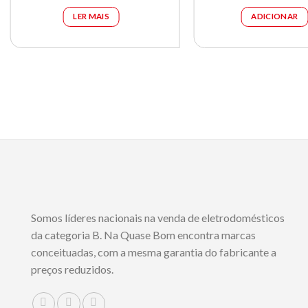
original
atual
origin
LER MAIS
ADICIONAR
era:
é:
era:
€179.00.
€109.99.
€65.0
Somos líderes nacionais na venda de eletrodomésticos
da categoria B. Na Quase Bom encontra marcas
conceituadas, com a mesma garantia do fabricante a
preços reduzidos.