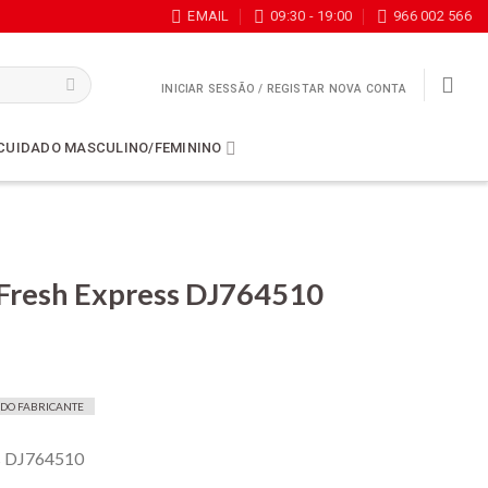
EMAIL
09:30 - 19:00
966 002 566
INICIAR SESSÃO / REGISTAR NOVA CONTA
CUIDADO MASCULINO/FEMININO
Fresh Express DJ764510
 DO FABRICANTE
s DJ764510
9.