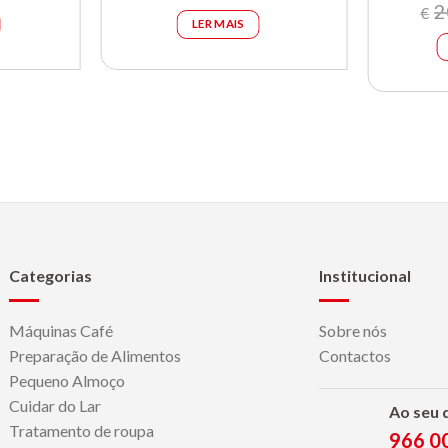
2
al
atual
original
atual
€
LER MAIS
é:
era:
é:
0.
€49.99.
€120.00.
€89.99.
Categorias
Institucional
Máquinas Café
Sobre nós
Preparação de Alimentos
Contactos
Pequeno Almoço
Cuidar do Lar
Ao seu 
Tratamento de roupa
966 0