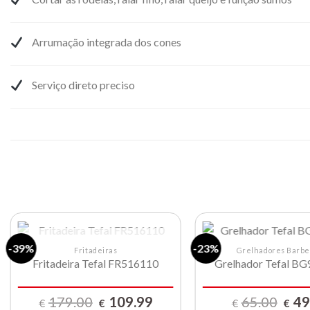
Arrumação integrada dos cones
Serviço direto preciso
-39%
-23%
ESGOTADO
Fritadeiras
Grelhadores Barb
Fritadeira Tefal FR516110
Grelhador Tefal B
Lista de
compras
O
O
O
179.00
109.99
65.00
49
€
€
€
€
preço
preço
preço