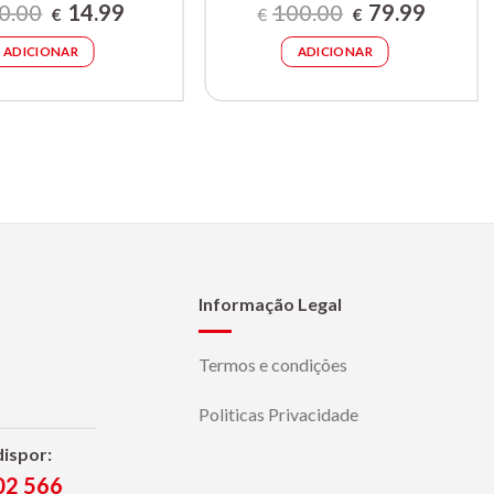
O
O
O
O
0.00
14.99
100.00
79.99
€
€
€
preço
preço
preço
preço
original
atual
original
atual
ADICIONAR
ADICIONAR
era:
é:
era:
é:
€20.00.
€14.99.
€100.00.
€79.99.
Informação Legal
Termos e condições
Politicas Privacidade
dispor:
02 566