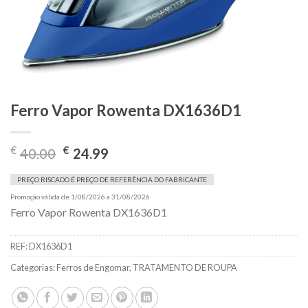
Ferro Vapor Rowenta DX1636D1
O
O
€
€
40.00
24.99
preço
preço
original
atual
PREÇO RISCADO É PREÇO DE REFERÊNCIA DO FABRICANTE
era:
é:
Promoção válida de 1/08/2026 a 31/08/2026
Ferro Vapor Rowenta DX1636D1
€40.00.
€24.99.
REF:
DX1636D1
Categorias:
Ferros de Engomar
,
TRATAMENTO DE ROUPA