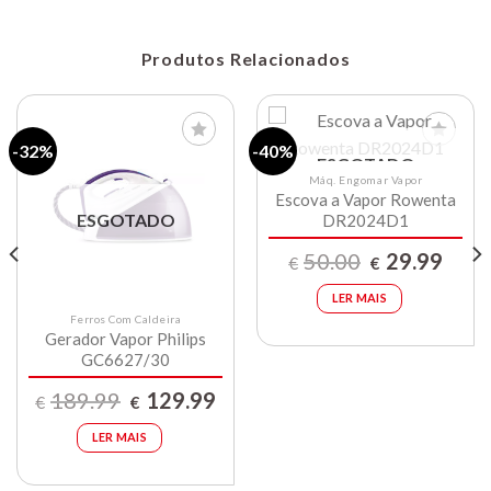
Produtos Relacionados
-32%
-40%
ESGOTADO
Máq. Engomar Vapor
Escova a Vapor Rowenta
Lista de
Lista de
compras
compras
ESGOTADO
DR2024D1
O
O
50.00
29.99
€
€
preço
preço
original
atual
era:
é:
LER MAIS
9.
€50.00.
€29.99
Ferros Com Caldeira
Gerador Vapor Philips
GC6627/30
O
O
189.99
129.99
€
€
preço
preço
original
atual
era:
é:
LER MAIS
€189.99.
€129.99.