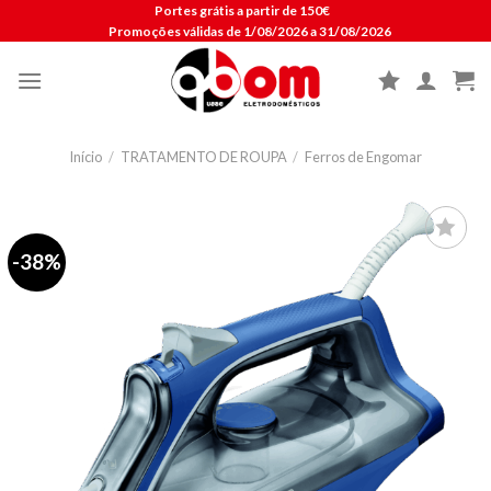
Skip
Portes grátis a partir de 150€
Promoções válidas de 1/08/2026 a 31/08/2026
to
content
Início
/
TRATAMENTO DE ROUPA
/
Ferros de Engomar
-38%
Lista de
compras