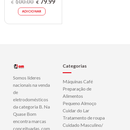
O
O
100.00
79.99
€
€
preço
preço
original
atual
era:
é:
ADICIONAR
€100.00.
€79.99.
Categorias
Somos líderes
Máquinas Café
nacionais na venda
Preparação de
de
Alimentos
eletrodomésticos
Pequeno Almoço
da categoria B. Na
Cuidar do Lar
Quase Bom
Tratamento de roupa
encontra marcas
Cuidado Masculino/
conceituadas, com