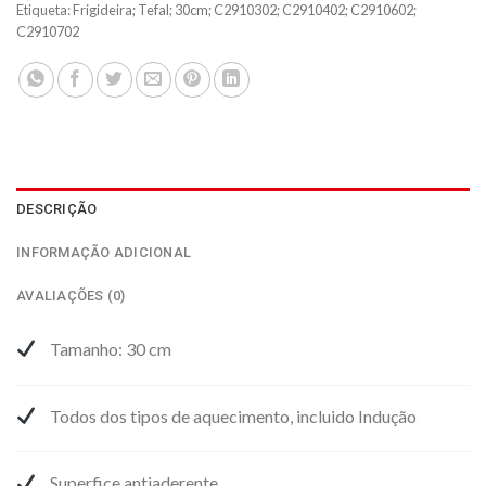
Etiqueta:
Frigideira; Tefal; 30cm; C2910302; C2910402; C2910602;
C2910702
DESCRIÇÃO
INFORMAÇÃO ADICIONAL
AVALIAÇÕES (0)
Tamanho: 30 cm
Todos dos tipos de aquecimento, incluido Indução
Superfice antiaderente