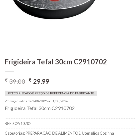
Frigideira Tefal 30cm C2910702
O
O
€
€
39.00
29.99
preço
preço
original
atual
PREÇO RISCADO É PREÇO DE REFERÊNCIA DO FABRICANTE
era:
é:
Promoção válida de 1/08/2026 a 31/08/2026
Frigideira Tefal 30cm C2910702
€39.00.
€29.99.
REF:
C2910702
Categorias:
PREPARAÇÃO DE ALIMENTOS
,
Utensílios Cozinha