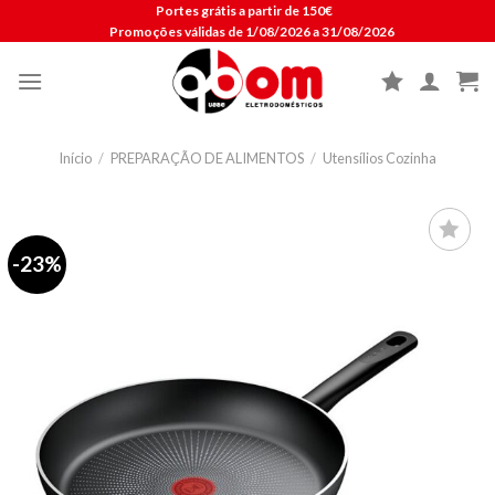
Skip
Portes grátis a partir de 150€
Promoções válidas de 1/08/2026 a 31/08/2026
to
content
Início
/
PREPARAÇÃO DE ALIMENTOS
/
Utensílios Cozinha
-23%
Lista de
compras