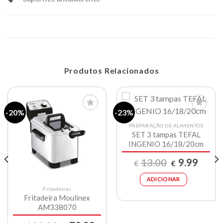
Produtos Relacionados
-20%
-23%
PREPARAÇÃO DE ALIMENTOS
SET 3 tampas TEFAL
Lista de
Lista de
compras
compras
INGENIO 16/18/20cm
O
O
13.00
9.99
€
€
ço
preço
preço
al
original
atual
era:
é:
ADICIONAR
9.99.
€13.00.
€9.99.
Fritadeiras
Fritadeira Moulinex
AM338070