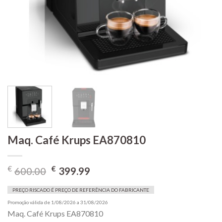
Maq. Café Krups EA870810
O
O
€
€
600.00
399.99
preço
preço
original
atual
PREÇO RISCADO É PREÇO DE REFERÊNCIA DO FABRICANTE
era:
é:
Promoção válida de 1/08/2026 a 31/08/2026
Maq. Café Krups EA870810
€600.00.
€399.99.