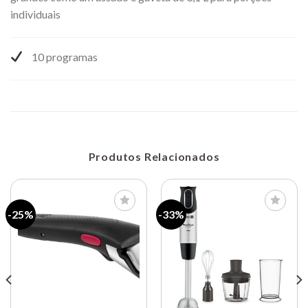
individuais
10 programas
Produtos Relacionados
-25%
-33%
Lista de
Lista de
compras
compras