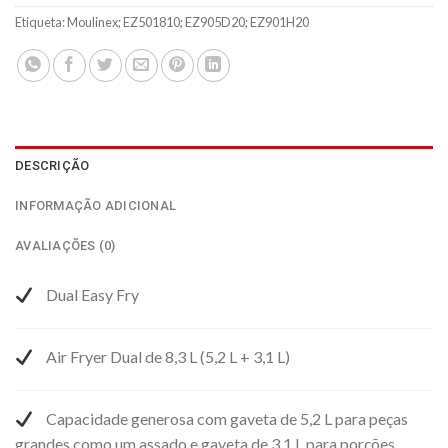
Etiqueta:
Moulinex; EZ501810; EZ905D20; EZ901H20
DESCRIÇÃO
INFORMAÇÃO ADICIONAL
AVALIAÇÕES (0)
Dual Easy Fry
Air Fryer Dual de 8,3 L (5,2 L + 3,1 L)
Capacidade generosa com gaveta de 5,2 L para peças
grandes como um assado e gaveta de 3,1 L para porções