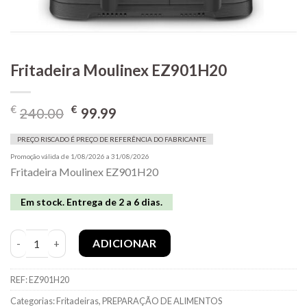
Fritadeira Moulinex EZ901H20
O
O
€
€
240.00
99.99
preço
preço
original
atual
PREÇO RISCADO É PREÇO DE REFERÊNCIA DO FABRICANTE
era:
é:
Promoção válida de 1/08/2026 a 31/08/2026
Fritadeira Moulinex EZ901H20
€240.00.
€99.99.
Em stock. Entrega de 2 a 6 dias.
Quantidade de Fritadeira Moulinex EZ901H20
ADICIONAR
REF:
EZ901H20
Categorias:
Fritadeiras
,
PREPARAÇÃO DE ALIMENTOS