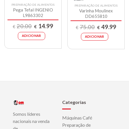
PREPARAÇÃO DE ALIMENTOS
PREPARAÇÃO DE ALIMENTOS
Pega Tefal INGENIO
Varinha Moulinex
L9863302
DD655810
O
O
20.00
14.99
O
O
75.00
49.99
€
€
€
€
preço
preço
preço
preço
original
atual
original
atual
era:
é:
ADICIONAR
era:
é:
ADICIONAR
9.
€20.00.
€14.99.
€75.00.
€49.99
Categorias
Somos líderes
Máquinas Café
nacionais na venda
Preparação de
de